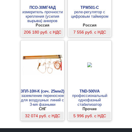
ПСО-30МГ4АД
ТРМ501-С
измеритель прочности
реле-регулятор с
крепления (усилия
цифровым таймером
вырыва) анкеров
фасадных систем
Россия
Россия
206 180 руб. с НДС
7 556 руб. с НДС
ЗПЛ-10Н-К (сеч. 25мм2)
TND-500VA
заземление переносное
профессиональный
для воздушных линий с
однофазный
3-мя фазными
стабилизатор
зажимами в виде колец
СНГ
переменного
Прочие
и 3-мя штангами
напряжения мощностью
32 074 руб. с НДС
5 996 руб. с НДС
0,5 кВт