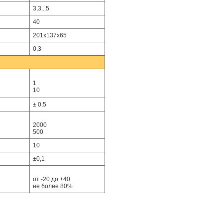
3,3...5
40
201x137x65
0,3
1
10
± 0,5
2000
500
10
±0,1
от -20 до +40
не более 80%