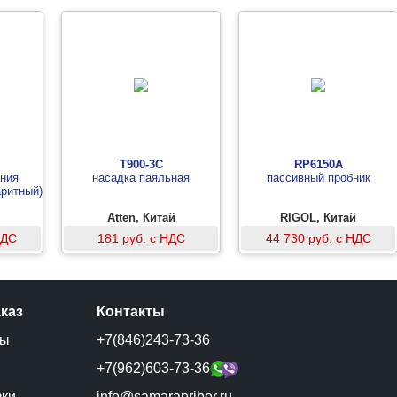
T900-3C
RP6150A
ния
насадка паяльная
пассивный пробник
ритный)
Atten, Китай
RIGOL, Китай
НДС
181 руб. с НДС
44 730 руб. с НДС
аказ
Контакты
ты
+7(846)243-73-36
и
+7(962)603-73-36
зки
info@samarapribor.ru