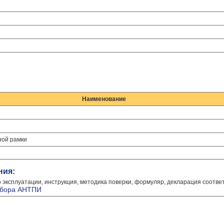
Наименование
ной рамки
ния:
о эксплуатации, инструкция, методика поверки, формуляр, декларация соотве
рибора АНТПИ