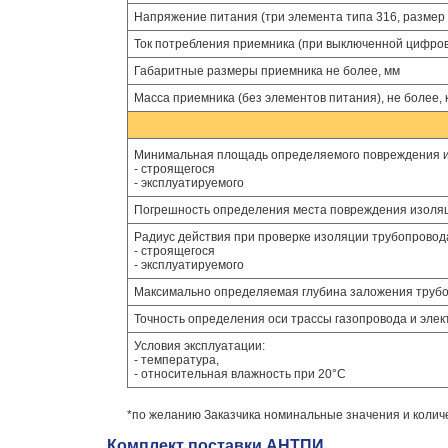
Напряжение питания (три элемента типа 316, размер 
Ток потребления приемника (при выключенной цифрово
Габаритные размеры приемника не более, мм
Масса приемника (без элементов питания), не более, к
Минимальная площадь определяемого повреждения из
- строящегося
- эксплуатируемого
Погрешность определения места повреждения изоляци
Радиус действия при проверке изоляции трубопровода
- строящегося
- эксплуатируемого
Максимально определяемая глубина заложения трубо
Точность определения оси трассы газопровода и элект
Условия эксплуатации:
- температура,
- относительная влажность при 20°С
*по желанию Заказчика номинальные значения и колич
Комплект поставки АНТПИ