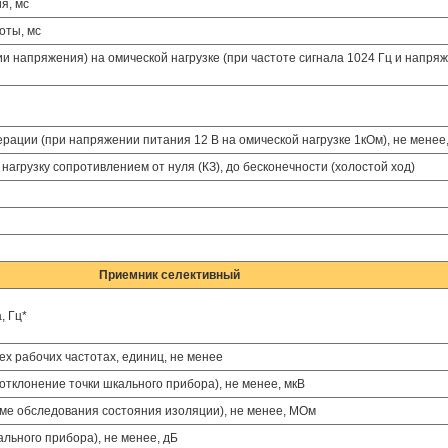
я, мс
оты, мс
 напряжения) на омической нагрузке (при частоте сигнала 1024 Гц и напря
ации (при напряжении питания 12 В на омической нагрузке 1кОм), не менее,
агрузку сопротивлением от нуля (КЗ), до бесконечности (холостой ход)
Приемник селективный
, Гц*
ех рабочих частотах, единиц, не менее
тклонение точки шкального прибора), не менее, мкВ
ме обследования состояния изоляции), не менее, МОм
льного прибора), не менее, дБ