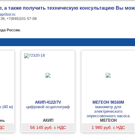
е, а также получить техническую консультацию Вы мо
pribor.ru
-36, +7(846)331-57-08
ода России.
АКИП-4122/7V
МЕГЕОН 98160М
 (40 м)
цифровой осциллограф
манометр для
электрического
опрессовочного насоса
ань
АКИП
МЕГЕОН
НДС
56 145 руб. с НДС
1 980 руб. с НДС