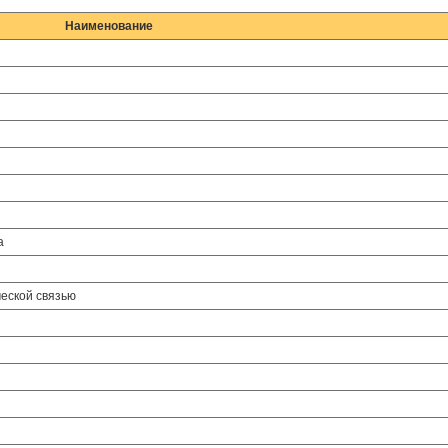
Наименование
а
еской связью