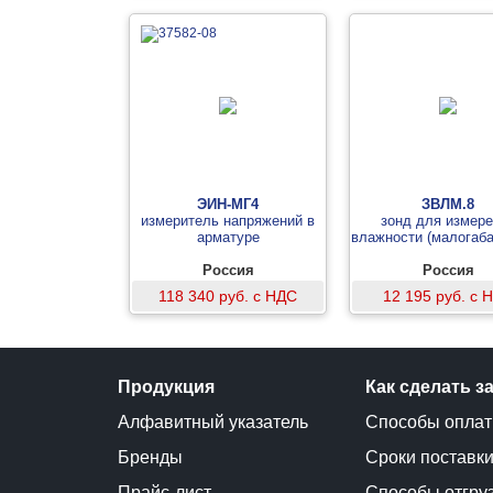
ЭИН-МГ4
ЗВЛМ.8
измеритель напряжений в
зонд для измере
арматуре
влажности (малогаба
Россия
Россия
118 340 руб. с НДС
12 195 руб. с 
Продукция
Как сделать з
Алфавитный указатель
Способы опла
Бренды
Сроки поставк
Прайс-лист
Способы отгру