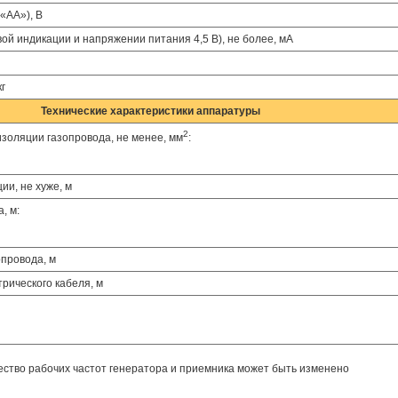
«АА»), В
й индикации и напряжении питания 4,5 В), не более, мА
г
Технические характеристики аппаратуры
2
оляции газопровода, не менее, мм
:
и, не хуже, м
, м:
провода, м
рического кабеля, м
ество рабочих частот генератора и приемника может быть изменено