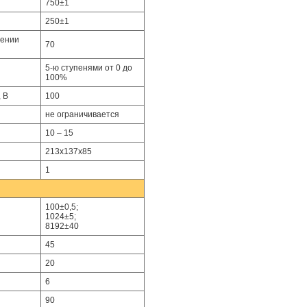
750±1
250±1
жении
70
5-ю ступенями от 0 до
100%
 В
100
не ограничивается
10 – 15
213х137х85
1
100±0,5;
1024±5;
8192±40
45
20
6
90