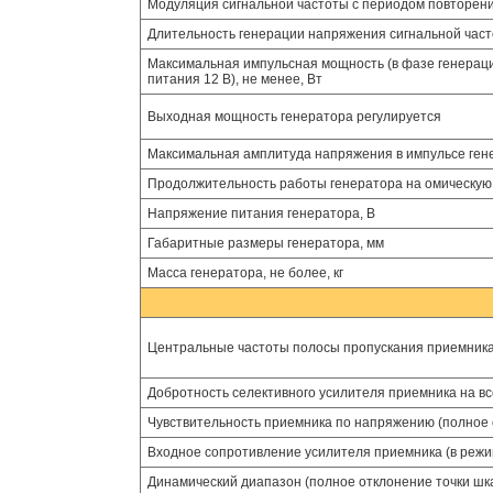
Модуляция сигнальной частоты с периодом повторени
Длительность генерации напряжения сигнальной част
Максимальная импульсная мощность (в фазе генерации
питания 12 В), не менее, Вт
Выходная мощность генератора регулируется
Максимальная амплитуда напряжения в импульсе генер
Продолжительность работы генератора на омическую н
Напряжение питания генератора, В
Габаритные размеры генератора, мм
Масса генератора, не более, кг
Центральные частоты полосы пропускания приемника
Добротность селективного усилителя приемника на вс
Чувствительность приемника по напряжению (полное о
Входное сопротивление усилителя приемника (в режи
Динамический диапазон (полное отклонение точки шка