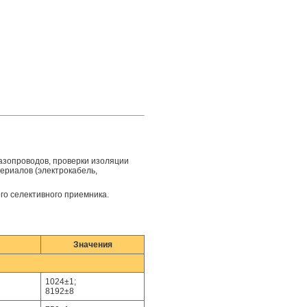
азопроводов, проверки изоляции
ериалов (электрокабель,
го селективного приемника.
Значения
1024±1;
8192±8