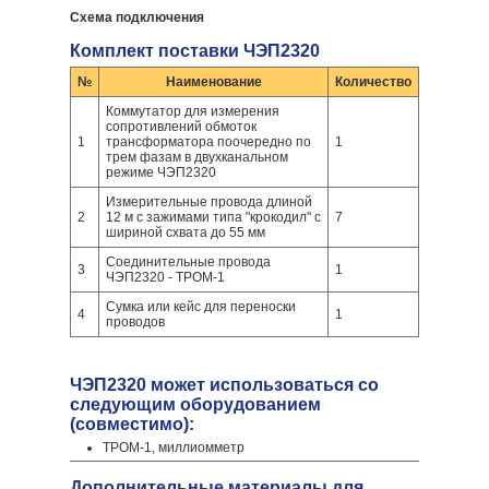
Схема подключения
Комплект поставки ЧЭП2320
№
Наименование
Количество
Коммутатор для измерения
сопротивлений обмоток
1
трансформатора поочередно по
1
трем фазам в двухканальном
режиме ЧЭП2320
Измерительные провода длиной
2
12 м с зажимами типа "крокодил" с
7
шириной схвата до 55 мм
Соединительные провода
3
1
ЧЭП2320 - ТРОМ-1
Сумка или кейс для переноски
4
1
проводов
ЧЭП2320 может использоваться со
следующим оборудованием
(совместимо):
ТРОМ-1, миллиомметр
Дополнительные материалы для