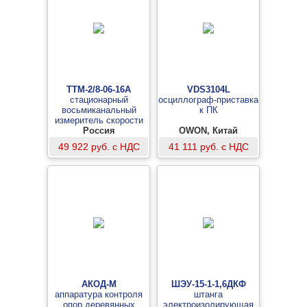
ТТМ-2/8-06-16А
VDS3104L
стационарный
осциллограф-приставка
восьмиканальный
к ПК
измеритель скорости
потока воздуха
Россия
OWON, Китай
(измерительный блок)
49 922 руб. с НДС
41 111 руб. с НДС
АКОД-М
ШЭУ-15-1-1,6ДКФ
аппаратура контроля
штанга
опор деревянных
электроизолирующая