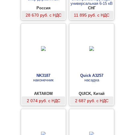
универсальная 6-15 кВ
Россия
с влагостойким
СНГ
курсовым фонарем
28 670 руб. с НДС
11 895 руб. с НДС
VONATEX для работы в
условиях повышенной
влажности
NK3187
Quick A3257
наконечник
насадка
АКТАКОМ
QUICK, Китай
2 074 руб. с НДС
2 687 руб. с НДС