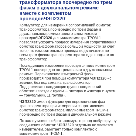
трансформатора поочередно по трем
фазам в двухканальном режиме
вместе с комплектом
проводовЧЭП2320:
Коммутатор для измерения сопротивлений обмоток
трансформатора поочередно по трем фазам в
двухканальном режиме вместе с комплектом
проводов
ЧЭП2320
для миллиомметра ТРОМ-1
позволяет ускорить процесс измерения сопротивления
обмоток трансформаторов большой мощности за счет
того, что измерительные провода подключаются ко
всем трем фазам трансформатора за один подъем на
трансформатор.
Последующие измерения проводятся миллиомметром
ТРОМ-1 поочередно по трем фазам в двухканальном
режиме. Переключение измеряемой фазы
производится при помощи коммутатора
ЧЭП2320
«с
земли», без подъема на трансформатор.
Поддерживает следующие группы соединений
обмоток: «звезда с нулем — звезда» и «звезда с нулем
— треугольник, 11 группа».
ЧЭП2320
имеет функцию для переключения фаз
трансформатора при измерении сопротивления
обмоток трансформатора миллиомметром ТРОМ-1
поочередно по трем фазам в двухканальном режиме.
По заказу можно собрать коммутатор под любую группу
соединения обмоток.
ЧЭП2320
отдельно не является
измерителем, работает только комплектно с
миллиомметром ТРОМ-1.