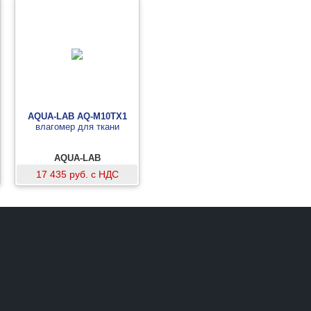
AQUA-LAB AQ-M10TX1
влагомер для ткани
AQUA-LAB
17 435 руб. с НДС