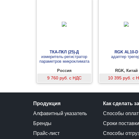
ТКА-ПКЛ (25)-Д
RGK AL10-D
измеритель-регистратор
адаптер треге
параметров микроклимата
Россия
RGK, Китай
9 760 руб. с НДС
10 395 руб. с 
Продукция
Как сделать з
Алфавитный указатель
Способы опла
Бренды
Сроки поставк
Прайс-лист
Способы отгру