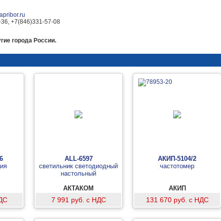
pribor.ru
-36, +7(846)331-57-08
гие города России.
6
ALL-6597
АКИП-5104/2
ия
светильник светодиодный
частотомер
настольный
АКТАКОМ
АКИП
НДС
7 991 руб. с НДС
131 670 руб. с НДС