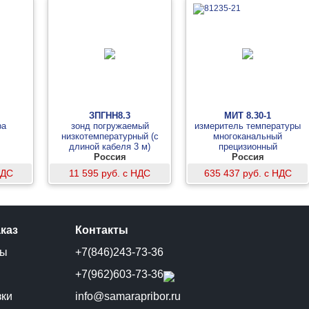
ЗПГНН8.3
МИТ 8.30-1
ра
зонд погружаемый
измеритель температуры
низкотемпературный (с
многоканальный
длиной кабеля 3 м)
прецизионный
Россия
Россия
НДС
11 595 руб. с НДС
635 437 руб. с НДС
аказ
Контакты
ты
+7(846)243-73-36
и
+7(962)603-73-36
зки
info@samarapribor.ru