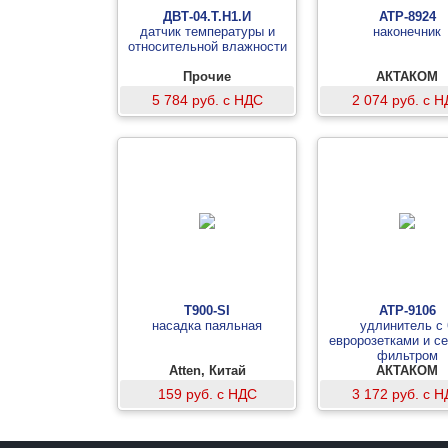
ДВТ-04.Т.Н1.И
АТР-8924
датчик температуры и
наконечник
относительной влажности
Прочие
АКТАКОМ
5 784 руб. с НДС
2 074 руб. с 
T900-SI
АТР-9106
насадка паяльная
удлинитель с 
евророзетками и с
фильтром
Atten, Китай
АКТАКОМ
159 руб. с НДС
3 172 руб. с 