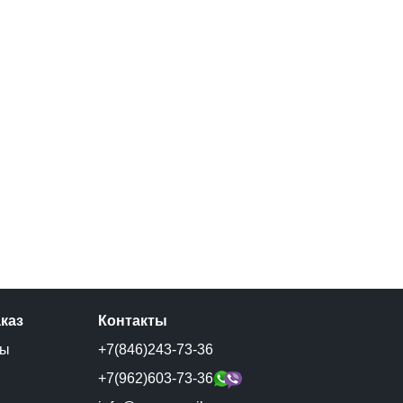
аказ
Контакты
ты
+7(846)243-73-36
и
+7(962)603-73-36