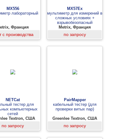
MX556
MX57Ex
иметр лабораторный
мультиметр для измерений в
сложных условиях +
взрывобезопасный
etrix, Франция
Metrix, Франция
т с производства
по запросу
NETCat
PairMapper
ельный тестер для
кабельный тестер (для
ьных компьютерных
проверки витых пар)
сетей
nlee Textron, США
Greenlee Textron, США
по запросу
по запросу