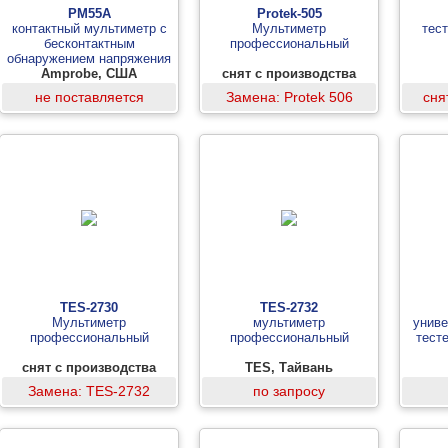
PM55A
Protek-505
контактный мультиметр с
Мультиметр
тес
бесконтактным
профессиональный
обнаружением напряжения
Amprobe, США
снят с производства
не поставляется
Замена: Protek 506
сня
TES-2730
TES-2732
Мультиметр
мультиметр
униве
профессиональный
профессиональный
тесте
снят с производства
TES, Тайвань
Замена: TES-2732
по запросу