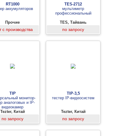
RT1000
TES-2712
тер аккумуляторов
мультиметр
профессиональный
Прочие
TES, Тайвань
т с производства
по запросу
TIP
TIP-3,5
рсальный монитор-
тестер IP-видеосистем
р аналоговых и IP-
видеокамер
Tezter, Китай
Tezter, Китай
по запросу
по запросу