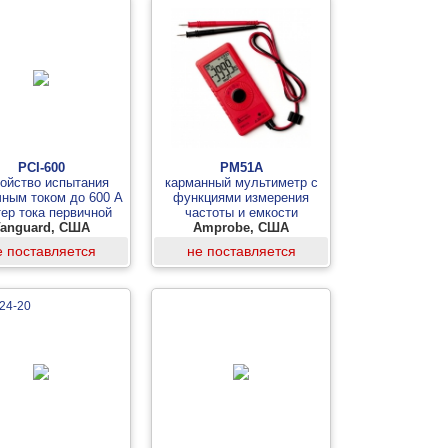
PCI-600
PM51A
ройство испытания
карманный мультиметр с
чным током до 600 А
функциями измерения
тер тока первичной
частоты и емкости
anguard, США
обмотки)
Amprobe, США
е поставляется
не поставляется