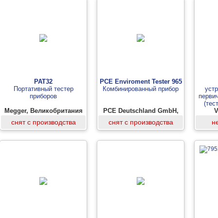
PAT32
PCE Enviroment Tester 965
Портативный тестер
Комбинированный прибор
уст
приборов
перви
(тес
Megger, Великобритания
PCE Deutschland GmbH,
V
Германия
снят с производства
снят с производства
н