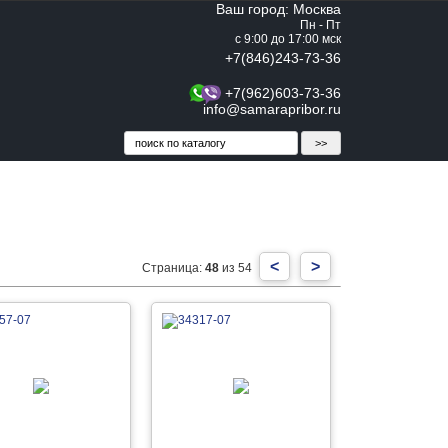
Ваш город: Москва
Пн - Пт
с 9:00 до 17:00 мск
+7(846)243-73-36
+7(962)603-73-36
info@samarapribor.ru
<
>
Страница:
48
из 54