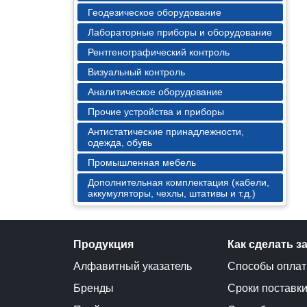
Геодезическое оборудование
Лабораторные приборы и оборудование
Рентгенографический контроль
Визуальный контроль
Аналитическое оборудование
Прочие устройства и приборы
Антистатические принадлежности,
одежда, обувь
Промышленная мебель
Дополнительная комплектация (кабели,
аккумуляторы, чехлы, штативы и т.д.)
Продукция
Как сделать з
Алфавитный указатель
Способы опла
Бренды
Сроки поставк