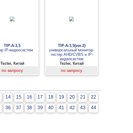
TIP-A-3,5
TIP-A-3,5(ver.2)
ер IP-видеосистем
универсальный монитор-
тестер AHD/CVBS и IP-
видеосистем
Tezter, Китай
Tezter, Китай
по запросу
по запросу
14
15
16
17
18
19
20
21
22
36
37
38
39
40
41
42
43
44