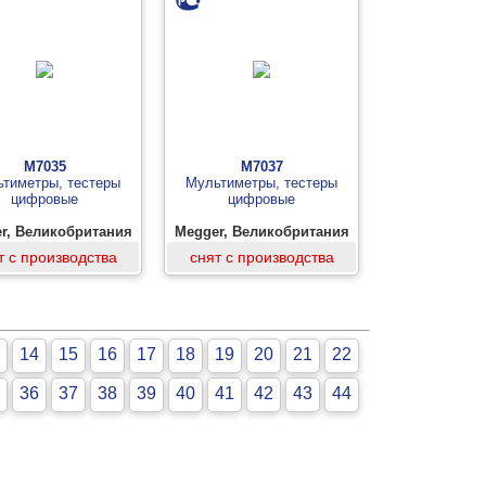
М7035
М7037
тиметры, тестеры
Мультиметры, тестеры
цифровые
цифровые
r, Великобритания
Megger, Великобритания
т с производства
снят с производства
14
15
16
17
18
19
20
21
22
36
37
38
39
40
41
42
43
44