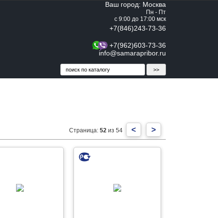
Ваш город: Москва
Пн - Пт
с 9:00 до 17:00 мск
+7(846)243-73-36
+7(962)603-73-36
info@samarapribor.ru
<
>
Страница:
52
из 54