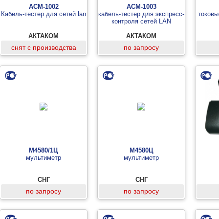
АСМ-1002
АСМ-1003
Кабель-тестер для сетей lan
кабель-тестер для экспресс-
токовы
контроля сетей LAN
АКТАКОМ
АКТАКОМ
снят с производства
по запросу
М4580/1Ц
М4580Ц
мультиметр
мультиметр
СНГ
СНГ
по запросу
по запросу