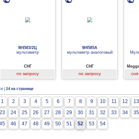
М4583/2Ц
М4585А
мультиметр
мультиметр аналоговый
Муль
СНГ
СНГ
Megge
по запросу
по запросу
сня
се
|
24 на странице
1
2
3
4
5
6
7
8
9
10
11
12
13
23
24
25
26
27
28
29
30
31
32
33
34
35
45
46
47
48
49
50
51
52
53
54