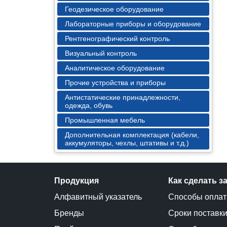
Геодезическое оборудование
Лабораторные приборы и оборудование
Рентгенографический контроль
Визуальный контроль
Аналитическое оборудование
Прочие устройства и приборы
Антистатические принадлежности,
одежда, обувь
Промышленная мебель
Дополнительная комплектация (кабели,
аккумуляторы, чехлы, штативы и т.д.)
Продукция
Как сделать з
Алфавитный указатель
Способы опла
Бренды
Сроки поставк