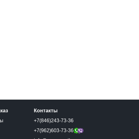
аказ
Контакты
ты
+7(846)243-73-36
и
+7(962)603-73-36